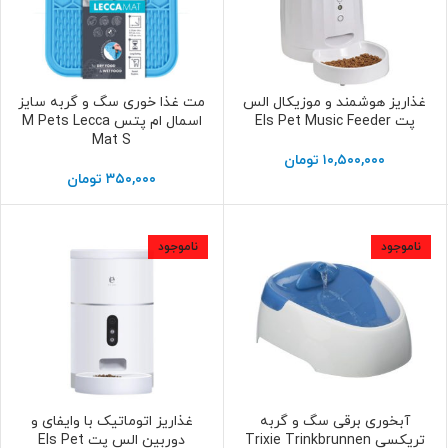
غذاریز هوشمند و موزیکال الس
مت غذا خوری سگ و گربه سایز
افزودن به سبد خرید
انتخاب گزینه ها
پت Els Pet Music Feeder
اسمال ام پتس M Pets Lecca
Mat S
۱۰,۵۰۰,۰۰۰
تومان
۳۵۰,۰۰۰
تومان
ناموجود
ناموجود
آبخوری برقی سگ و گربه
غذاریز اتوماتیک با وایفای و
اطلاعات بیشتر
اطلاعات بیشتر
تریکسی Trixie Trinkbrunnen
دوربین الس پت Els Pet