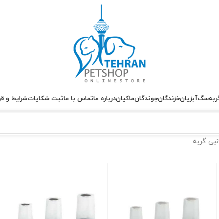
ربه
سگ
آبزیان
خزندگان
جوندگان
ماکیان
درباره ما
تماس با ما
ثبت شکایات
شرایط و قو
نبی گربه