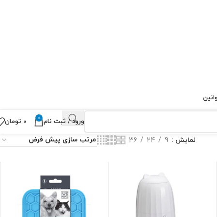
انین
0
ورود / ثبت نام
۰
تومان
نمایش
9
24
36