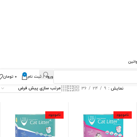
انین
0
ورود / ثبت نام
۰
تومان
نمایش
9
24
36
ناموجود
ناموجود