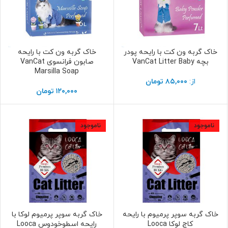
خاک گربه ون کت با رایحه پودر
خاک گربه ون کت با رایحه
انتخاب گزینه ها
انتخاب گزینه ها
بچه VanCat Litter Baby
صابون فرانسوی VanCat
Marsilla Soap
از:
۸۵,۰۰۰
تومان
۱۲۰,۰۰۰
تومان
ناموجود
ناموجود
خاک گربه سوپر پرمیوم با رایحه
خاک گربه سوپر پرمیوم لوکا با
اطلاعات بیشتر
اطلاعات بیشتر
کاج لوکا Looca
رایحه اسطوخودوس Looca