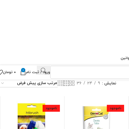
انین
0
ورود / ثبت نام
۰
تومان
نمایش
9
24
36
ناموجود
ناموجود