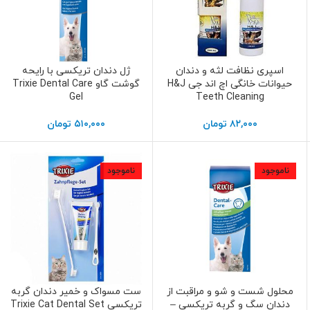
اسپری نظافت لثه و دندان
ژل دندان تریکسی با رایحه
اطلاعات بیشتر
اطلاعات بیشتر
حیوانات خانگی اچ اند جی H&J
گوشت گاو Trixie Dental Care
Gel
Teeth Cleaning
۸۲,۰۰۰
تومان
۵۱۰,۰۰۰
تومان
ناموجود
ناموجود
محلول شست و شو و مراقبت از
ست مسواک و خمیر دندان گربه
اطلاعات بیشتر
اطلاعات بیشتر
دندان سگ و گربه تریکسی –
تریکسی Trixie Cat Dental Set