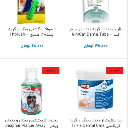
قرص دندان گربه دنتا تبز جیم
مسواک انگشتی سگ و گربه
اطلاعات بیشتر
اطلاعات بیشتر
کت – GimCat Denta Tabs
بسته 2 عددی – Htbrush
۴۹۰,۰۰۰
تومان
۶۵,۰۰۰
تومان
ناموجود
ناموجود
پد مراقبت از دندان سگ و گربه
محلول شستشوی دهان و دندان
اطلاعات بیشتر
اطلاعات بیشتر
تریکسی Trixie Dental Care
بیفار – Beaphar Plaque Away