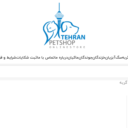
ربه
سگ
آبزیان
خزندگان
جوندگان
ماکیان
درباره ما
تماس با ما
ثبت شکایات
شرایط و قو
گربه