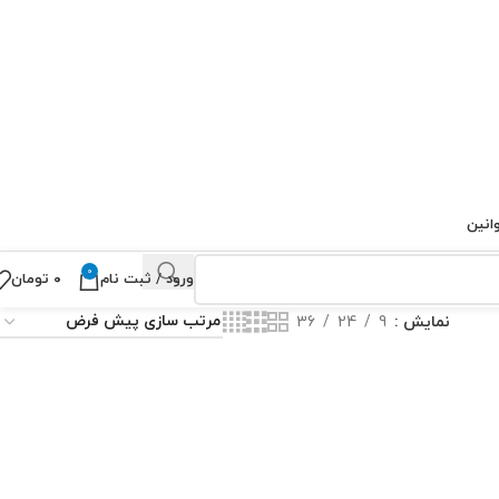
انین
0
ورود / ثبت نام
۰
تومان
نمایش
9
24
36