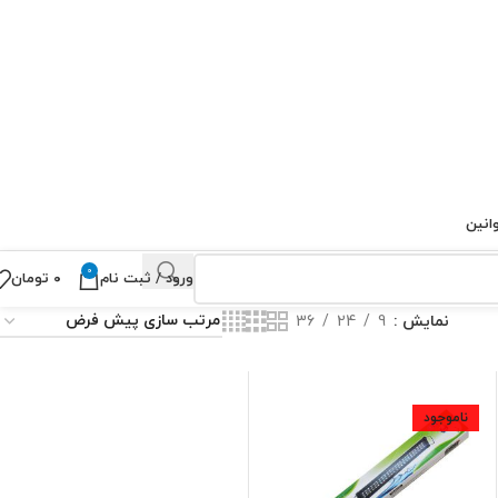
انین
0
ورود / ثبت نام
۰
تومان
نمایش
9
24
36
ناموجود