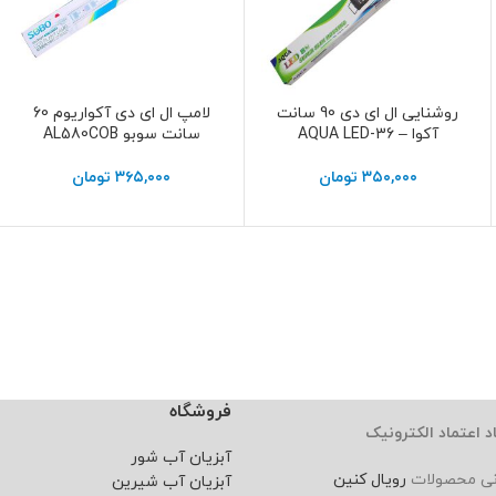
روشنایی ال ای دی 90 سانت
لامپ ال ای دی آکواریوم 60
اطلاعات بیشتر
اطلاعات بیشتر
آکوا – AQUA LED-36
سانت سوبو AL580COB
۳۵۰,۰۰۰
تومان
۳۶۵,۰۰۰
تومان
فروشگاه
د اعتماد الکترونیک
آبزیان آب شور
نی محصولات
رویال کنین
آبزیان آب شیرین