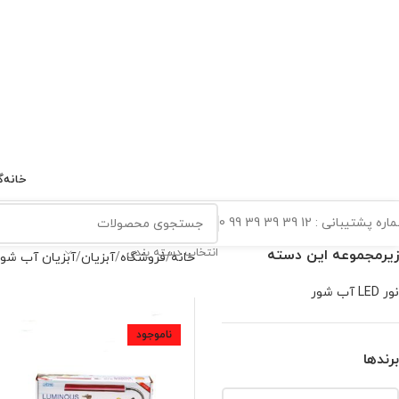
خانه
گ
ه پشتیبانی : 12 39 39 39 99 0
انتخاب دسته بندی
زیرمجموعه این دسته
خانه
فروشگاه
آبزیان
آبزیان آب شور
نور LED آب شور
ناموجود
برندها